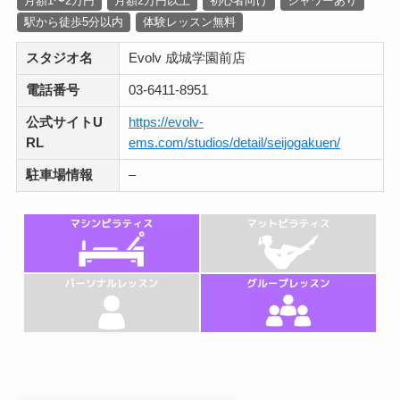
月額1〜2万円
月額2万円以上
初心者向け
シャワーあり
駅から徒歩5分以内
体験レッスン無料
スタジオ名
Evolv 成城学園前店
電話番号
03-6411-8951
公式サイトU
https://evolv-
RL
ems.com/studios/detail/seijogakuen/
駐車場情報
–