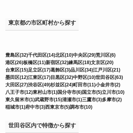
東京都の市区町村から探す
豊島区(32)
千代田区(14)
北区(10)
中央区(29)
荒川区(6)
港区(26)
板橋区(11)
新宿区(32)
練馬区(18)
文京区(20)
台東区(15)
足立区(17)
葛飾区(3)
品川区(34)
江戸川区(21)
墨田区(12)
江東区(17)
目黒区(32)
中野区(10)
世田谷区(63)
大田区(27)
渋谷区(49)
杉並区(24)
町田市(11)
小金井市(2)
八王子市(12)
東村山市(1)
国分寺市(6)
国立市(5)
立川市(10)
東久留米市(1)
武蔵野市(15)
清瀬市(1)
三鷹市(3)
多摩市(2)
稲城市(1)
府中市(3)
西東京市(5)
調布市(10)
世田谷区内で特徴から探す