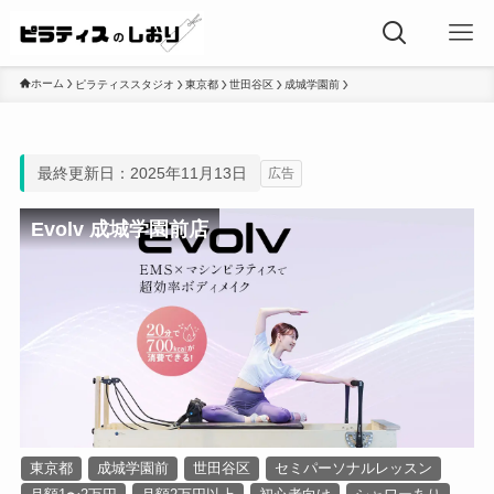
ホーム
ピラティススタジオ
東京都
世田谷区
成城学園前
最終更新日：2025年11月13日
広告
Evolv 成城学園前店
東京都
成城学園前
世田谷区
セミパーソナルレッスン