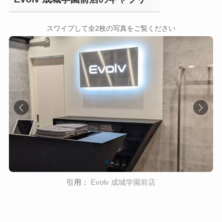
←
→
スワイプして全2枚の写真をご覧ください
引用：
Evolv 成城学園前店