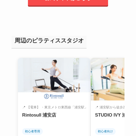
周辺のピラティススタジオ
📍
【電車】 ・東京メトロ東西線「浦安駅」北...
📍
浦安駅から徒歩2分
Rintosull 浦安店
STUDIO IVY 浦安店
初心者専用
初心者向け