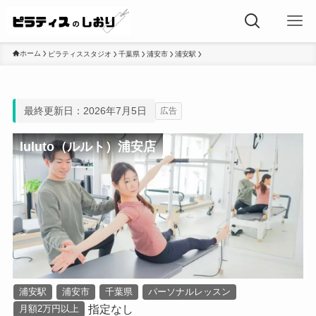
ホーム
ピラティススタジオ
千葉県
浦安市
浦安駅
最終更新日：2026年7月5日
広告
luluto（ルルト）浦安店
浦安駅
浦安市
千葉県
パーソナルレッスン
指定なし
月額2万円以上