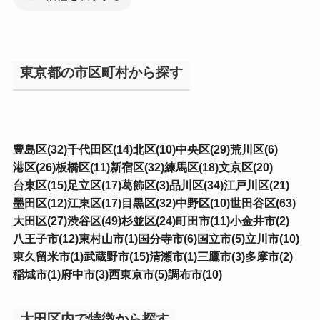
東京都の市区町村から探す
豊島区(32)
千代田区(14)
北区(10)
中央区(29)
荒川区(6)
港区(26)
板橋区(11)
新宿区(32)
練馬区(18)
文京区(20)
台東区(15)
足立区(17)
葛飾区(3)
品川区(34)
江戸川区(21)
墨田区(12)
江東区(17)
目黒区(32)
中野区(10)
世田谷区(63)
大田区(27)
渋谷区(49)
杉並区(24)
町田市(11)
小金井市(2)
八王子市(12)
東村山市(1)
国分寺市(6)
国立市(5)
立川市(10)
東久留米市(1)
武蔵野市(15)
清瀬市(1)
三鷹市(3)
多摩市(2)
稲城市(1)
府中市(3)
西東京市(5)
調布市(10)
大田区内で特徴から探す