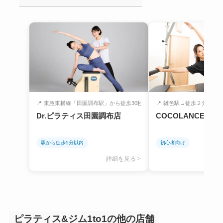
📍
東急東横線「田園調布駅」から徒歩30秒
📍
雑色駅→徒歩２分
Dr.ピラティス田園調布店
COCOLANCE 雑
駅から徒歩5分以内
初心者向け
詳細を見る >
ピラティス&ジム1to1の他の店舗