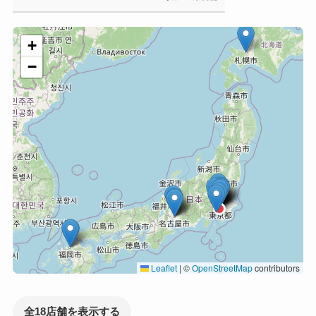
+
−
Leaflet
|
©
OpenStreetMap
contributors
全18店舗を表示する