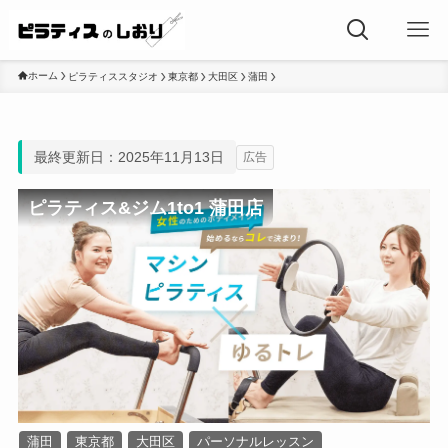
ホーム
ピラティススタジオ
東京都
大田区
蒲田
最終更新日：2025年11月13日
広告
ピラティス&ジム1to1 蒲田店
蒲田
東京都
大田区
パーソナルレッスン