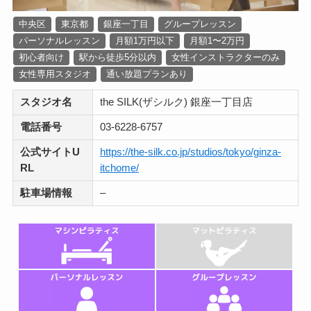
中央区
東京都
銀座一丁目
グループレッスン
パーソナルレッスン
月額1万円以下
月額1〜2万円
初心者向け
駅から徒歩5分以内
女性インストラクターのみ
女性専用スタジオ
通い放題プランあり
スタジオ名
the SILK(ザシルク) 銀座一丁目店
電話番号
03-6228-6757
公式サイトU
https://the-silk.co.jp/studios/tokyo/ginza-
RL
itchome/
駐車場情報
–