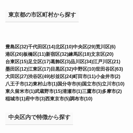
東京都の市区町村から探す
豊島区(32)
千代田区(14)
北区(10)
中央区(29)
荒川区(6)
港区(26)
板橋区(11)
新宿区(32)
練馬区(18)
文京区(20)
台東区(15)
足立区(17)
葛飾区(3)
品川区(34)
江戸川区(21)
墨田区(12)
江東区(17)
目黒区(32)
中野区(10)
世田谷区(63)
大田区(27)
渋谷区(49)
杉並区(24)
町田市(11)
小金井市(2)
八王子市(12)
東村山市(1)
国分寺市(6)
国立市(5)
立川市(10)
東久留米市(1)
武蔵野市(15)
清瀬市(1)
三鷹市(3)
多摩市(2)
稲城市(1)
府中市(3)
西東京市(5)
調布市(10)
中央区内で特徴から探す