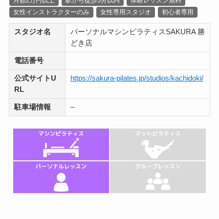
月額2万円以上
駅から徒歩5分以内
体験レッスン無料
女性インストラクターのみ
女性専用スタジオ
初心者専用
スタジオ名
パーソナルマシンピラティスSAKURA 勝
どき店
電話番号
公式サイトU
https://sakura-pilates.jp/studios/kachidoki/
RL
駐車場情報
–