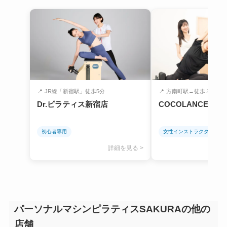
📍
JR線「新宿駅」徒歩5分
📍
方南町駅→徒歩３分
Dr.ピラティス新宿店
COCOLANCE 方
初心者専用
女性インストラクターのみ
詳細を見る >
パーソナルマシンピラティスSAKURAの他の
店舗