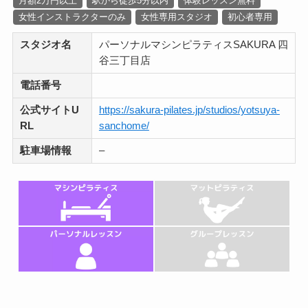
月額2万円以上
駅から徒歩5分以内
体験レッスン無料
女性インストラクターのみ
女性専用スタジオ
初心者専用
スタジオ名
パーソナルマシンピラティスSAKURA 四
谷三丁目店
電話番号
公式サイトU
https://sakura-pilates.jp/studios/yotsuya-
RL
sanchome/
駐車場情報
–