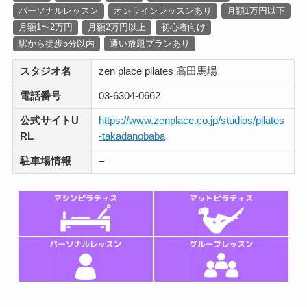
パーソナルレッスン
オンラインレッスンあり
月額1万円以下
月額1〜2万円
月額2万円以上
初心者向け
駅から徒歩5分以内
通い放題プランあり
スタジオ名
zen place pilates 高田馬場
電話番号
03-6304-0662
公式サイトU
https://www.zenplace.co.jp/studios/pilates
RL
-takadanobaba
駐車場情報
–