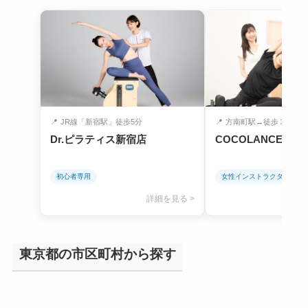
📍
JR線「新宿駅」徒歩5分
📍
方南町駅→徒歩３分
Dr.ピラティス新宿店
COCOLANCE 方
初心者専用
女性インストラクターのみ
詳細を見る >
東京都の市区町村から探す