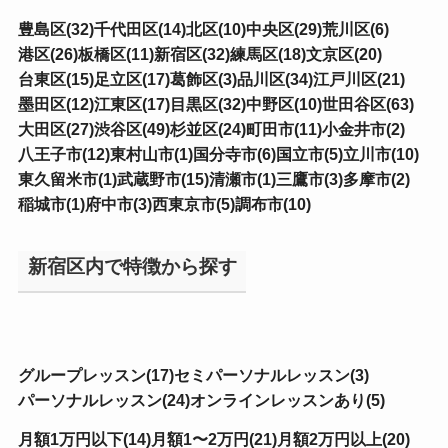
豊島区(32)
千代田区(14)
北区(10)
中央区(29)
荒川区(6)
港区(26)
板橋区(11)
新宿区(32)
練馬区(18)
文京区(20)
台東区(15)
足立区(17)
葛飾区(3)
品川区(34)
江戸川区(21)
墨田区(12)
江東区(17)
目黒区(32)
中野区(10)
世田谷区(63)
大田区(27)
渋谷区(49)
杉並区(24)
町田市(11)
小金井市(2)
八王子市(12)
東村山市(1)
国分寺市(6)
国立市(5)
立川市(10)
東久留米市(1)
武蔵野市(15)
清瀬市(1)
三鷹市(3)
多摩市(2)
稲城市(1)
府中市(3)
西東京市(5)
調布市(10)
新宿区内で特徴から探す
グループレッスン(17)
セミパーソナルレッスン(3)
パーソナルレッスン(24)
オンラインレッスンあり(5)
月額1万円以下(14)
月額1〜2万円(21)
月額2万円以上(20)