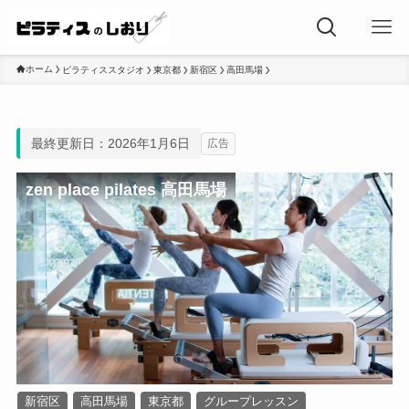
ホーム
ピラティススタジオ
東京都
新宿区
高田馬場
最終更新日：2026年1月6日
広告
zen place pilates 高田馬場
新宿区
高田馬場
東京都
グループレッスン