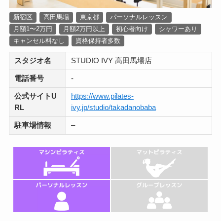
新宿区
高田馬場
東京都
パーソナルレッスン
月額1〜2万円
月額2万円以上
初心者向け
シャワーあり
キャンセル料なし
資格保持者多数
スタジオ名
STUDIO IVY 高田馬場店
電話番号
-
公式サイトU
https://www.pilates-
RL
ivy.jp/studio/takadanobaba
駐車場情報
–