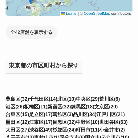
Leaflet
|
©
OpenStreetMap
contributors
全42店舗を表示する
東京都の市区町村から探す
豊島区(32)
千代田区(14)
北区(10)
中央区(29)
荒川区(6)
港区(26)
板橋区(11)
新宿区(32)
練馬区(18)
文京区(20)
台東区(15)
足立区(17)
葛飾区(3)
品川区(34)
江戸川区(21)
墨田区(12)
江東区(17)
目黒区(32)
中野区(10)
世田谷区(63)
大田区(27)
渋谷区(49)
杉並区(24)
町田市(11)
小金井市(2)
八王子市(12)
東村山市(1)
国分寺市(6)
国立市(5)
立川市(10)